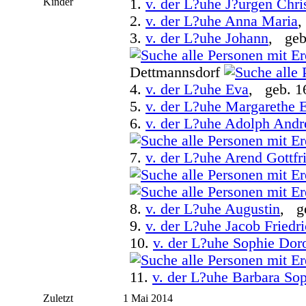
Kinder
1.
v. der L?uhe J?urgen Chri
2.
v. der L?uhe Anna Maria
,
3.
v. der L?uhe Johann
, geb
Dettmannsdorf
4.
v. der L?uhe Eva
, geb. 1
5.
v. der L?uhe Margarethe E
6.
v. der L?uhe Adolph Andr
7.
v. der L?uhe Arend Gottfr
8.
v. der L?uhe Augustin
, g
9.
v. der L?uhe Jacob Friedr
10.
v. der L?uhe Sophie Dor
11.
v. der L?uhe Barbara So
Zuletzt
1 Mai 2014