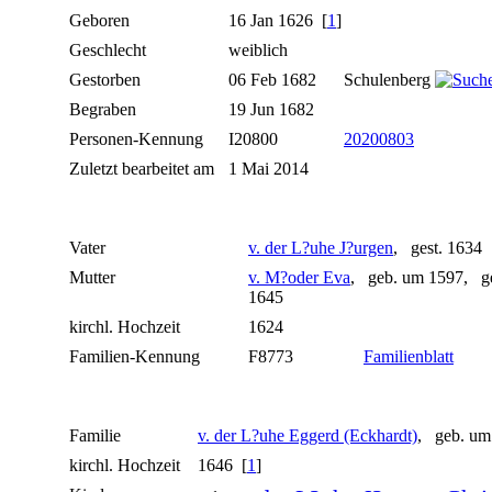
Geboren
16 Jan 1626 [
1
]
Geschlecht
weiblich
Gestorben
06 Feb 1682
Schulenberg
Begraben
19 Jun 1682
Personen-Kennung
I20800
20200803
Zuletzt bearbeitet am
1 Mai 2014
Vater
v. der L?uhe J?urgen
, gest. 1634
Mutter
v. M?oder Eva
, geb. um 1597, ge
1645
kirchl. Hochzeit
1624
Familien-Kennung
F8773
Familienblatt
Familie
v. der L?uhe Eggerd (Eckhardt)
, geb. um
kirchl. Hochzeit
1646 [
1
]