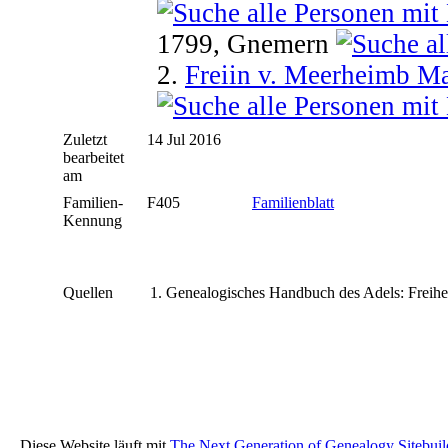
1799, Gnemern
2.
Freiin v. Meerheimb Ma
Zuletzt
14 Jul 2016
bearbeitet
am
Familien-
F405
Familienblatt
Kennung
Quellen
Genealogisches Handbuch des Adels: Freiher
Diese Website läuft mit
The Next Generation of Genealogy Sitebuil