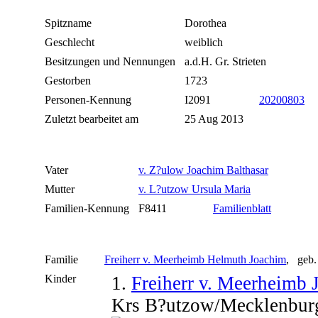
Spitzname
Dorothea
Geschlecht
weiblich
Besitzungen und Nennungen
a.d.H. Gr. Strieten
Gestorben
1723
Personen-Kennung
I2091
20200803
Zuletzt bearbeitet am
25 Aug 2013
Vater
v. Z?ulow Joachim Balthasar
Mutter
v. L?utzow Ursula Maria
Familien-Kennung
F8411
Familienblatt
Familie
Freiherr v. Meerheimb Helmuth Joachim
, geb.
Kinder
1.
Freiherr v. Meerheimb J
Krs B?utzow/Mecklenbur