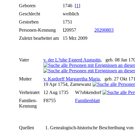
Geboren
1746 [
1
]
Geschlecht
weiblich
Gestorben
1751
Personen-Kennung
I20957
20200803
Zuletzt bearbeitet am
15 Mrz 2009
Vater
v. der L?uhe Eggerd Augustin
, geb. 08 Jan 17
Mutter
v. Kardorff Margaretha Maria
, geb. 27 Okt 17
19 Apr 1754, Zarnewanz
Verheiratet
12 Aug 1735
W?obkendorf
Familien-
F8755
Familienblatt
Kennung
Quellen
Genealogisch-historische Beschreibung von 