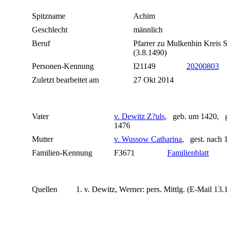
Spitzname
Achim
Geschlecht
männlich
Beruf
Pfarrer zu Mulkenhin Kreis
(3.8.1490)
Personen-Kennung
I21149
20200803
Zuletzt bearbeitet am
27 Okt 2014
Vater
v. Dewitz Z?uls
, geb. um 1420, g
1476
Mutter
v. Wussow Catharina
, gest. nach
Familien-Kennung
F3671
Familienblatt
Quellen
v. Dewitz, Werner: pers. Mittlg. (E-Mail 13.