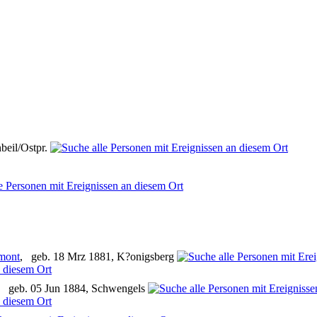
beil/Ostpr.
gmont
, geb. 18 Mrz 1881, K?onigsberg
, geb. 05 Jun 1884, Schwengels