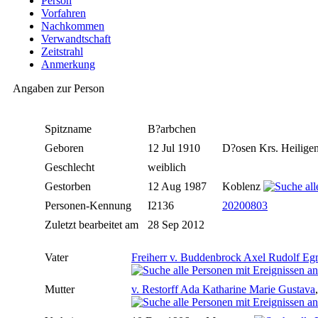
Person
Vorfahren
Nachkommen
Verwandtschaft
Zeitstrahl
Anmerkung
Angaben zur Person
Spitzname
B?arbchen
Geboren
12 Jul 1910
D?osen Krs. Heiligen
Geschlecht
weiblich
Gestorben
12 Aug 1987
Koblenz
Personen-Kennung
I2136
20200803
Zuletzt bearbeitet am
28 Sep 2012
Vater
Freiherr v. Buddenbrock Axel Rudolf E
Mutter
v. Restorff Ada Katharine Marie Gustava