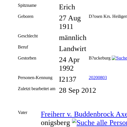
Spitzname
Erich
Geboren
27 Aug
D?osen Krs. Heiligen
1911
Geschlecht
männlich
Beruf
Landwirt
Gestorben
24 Apr
B?uckeburg
1992
Personen-Kennung
I2137
20200803
Zuletzt bearbeitet am
28 Sep 2012
Vater
Freiherr v. Buddenbrock Ax
onigsberg