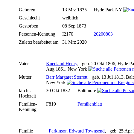
Geboren
13 Mrz 1835
Hyde Park NY
Geschlecht
weiblich
Gestorben
08 Sep 1873
Personen-Kennung
I2170
20200803
Zuletzt bearbeitet am
31 Mrz 2020
Vater
Kneeland Henry
, geb. 20 Okt 1806, Hyde P
Aug 1861, New York
Mutter
Barr Margaret Sterrett
, geb. 13 Jul 1813, Bal
New York
kirchl.
30 Okt 1832
Baltimore
Hochzeit
Familien-
F819
Familienblatt
Kennung
Familie
Parkinson Edward Townsend
, geb. 25 Apr