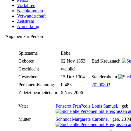
Person
Vorfahren
Nachkommen
Verwandtschaft
Zeitstrahl
Anmerkung
Angaben zur Person
Spitzname
Ebbe
Geboren
02 Nov 1853
Bad Kreuznach
Geschlecht
weiblich
Gestorben
15 Dez 1904
Staudernheim
Personen-Kennung
I2483
20200803
Zuletzt bearbeitet am
6 Nov 2006
Vater
Penserot Fran?cois Louis Samuel
, geb.
Mutter
Schmidt Margarete Caroline
, geb. 23 M