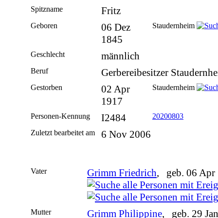
Spitzname
Fritz
Geboren
06 Dez
Staudernheim
1845
Geschlecht
männlich
Beruf
Gerbereibesitzer Staudernh
Gestorben
02 Apr
Staudernheim
1917
Personen-Kennung
I2484
20200803
Zuletzt bearbeitet am
6 Nov 2006
Vater
Grimm Friedrich
, geb. 06 Apr
Mutter
Grimm Philippine
, geb. 29 Ja