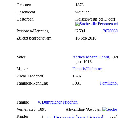
Geboren
1878
Geschlecht
weiblich
Gestorben
Kaiserswerth bei D'dorf
Personen-Kennung
I2594
2020080
Zuletzt bearbeitet am
16 Sep 2010
Vater
Andres Johann Georg
, ge
gest. 1916
Mutter
Henn Wilhelmine
kirchl. Hochzeit
1876
Familien-Kennung
F931
Familienbl
Familie
v. Dumreicher Friedrich
Verheiratet
1895
Alexandria/?Agypten
Kinder
1.
v. Dumreicher Daniel
, ge