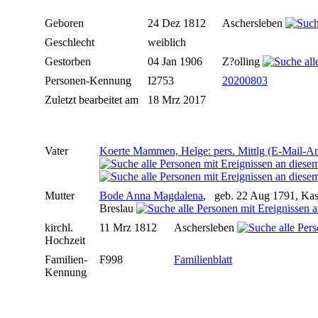
Geboren
24 Dez 1812
Aschersleben
Geschlecht
weiblich
Gestorben
04 Jan 1906
Z?olling
Personen-Kennung
I2753
20200803
Zuletzt bearbeitet am
18 Mrz 2017
Vater
Koerte Mammen, Helge: pers. Mittlg (E-Mail-A
Mutter
Bode Anna Magdalena
, geb. 22 Aug 1791, Ka
Breslau
kirchl.
11 Mrz 1812
Aschersleben
Hochzeit
Familien-
F998
Familienblatt
Kennung