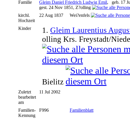
Familie
Gleim Daniel Friedrich Ludwig Emil
, geb. 17 J
gest. 24 Nov 1851, Z?olling
kirchl.
22 Aug 1837
Wei?enfels
Hochzeit
Kinder
1.
Gleim Laurentius Augu
olling Krs. Freystadt/Niede
Bielitz
Zuletzt
11 Jul 2002
bearbeitet
am
Familien-
F996
Familienblatt
Kennung