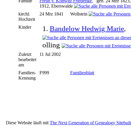
Familie
Freiin v. Kottwitz Friederike
, geb. 24 Mrz 1823
1912, Eberswalde
kirchl.
24 Mrz 1841
Wollstein
Hochzeit
Kinder
1.
Bandelow Hedwig Marie
, 
olling
Zuletzt
11 Jul 2002
bearbeitet
am
Familien-
F999
Familienblatt
Kennung
Diese Website läuft mit
The Next Generation of Genealogy Sitebuil