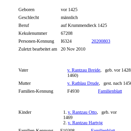
Geboren
vor 1425
Geschlecht
männlich
Beruf
auf Krummendieck 1425
Kekulenummer
67208
Personen-Kennung
I6324
20200803
Zuletzt bearbeitet am
20 Nov 2010
Vater
v. Rantzau Breide
, geb. vor 1428,
1460)
Mutter
v. Rathlau Drude
, gest. nach 14
Familien-Kennung
F4930
Familienblatt
Kinder
1.
v. Rantzau Otto
, geb. vor
1469
2.
v. Rantzau Hartvig
Familien-Kennung
F10308
Familienblatt