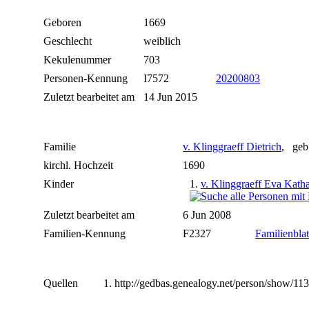
Geboren
1669
Geschlecht
weiblich
Kekulenummer
703
Personen-Kennung
I7572
20200803
Zuletzt bearbeitet am
14 Jun 2015
Familie
v. Klinggraeff Dietrich
, geb
kirchl. Hochzeit
1690
Kinder
1.
v. Klinggraeff Eva Katha
Zuletzt bearbeitet am
6 Jun 2008
Familien-Kennung
F2327
Familienblat
Quellen
http://gedbas.genealogy.net/person/show/11