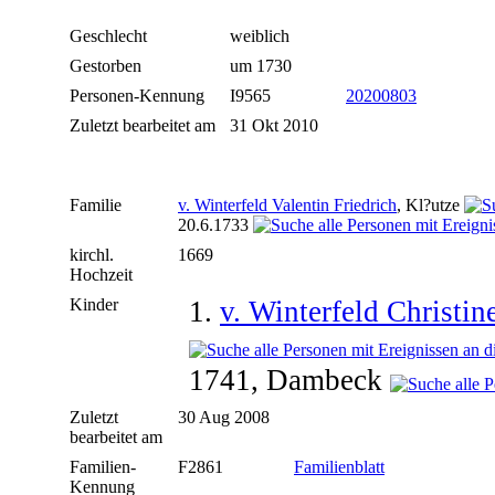
Geschlecht
weiblich
Gestorben
um 1730
Personen-Kennung
I9565
20200803
Zuletzt bearbeitet am
31 Okt 2010
Familie
v. Winterfeld Valentin Friedrich
, Kl?utze
20.6.1733
kirchl.
1669
Hochzeit
Kinder
1.
v. Winterfeld Christin
1741, Dambeck
Zuletzt
30 Aug 2008
bearbeitet am
Familien-
F2861
Familienblatt
Kennung