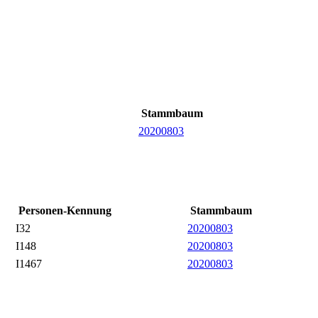
Stammbaum
20200803
Personen-Kennung
Stammbaum
I32
20200803
I148
20200803
I1467
20200803