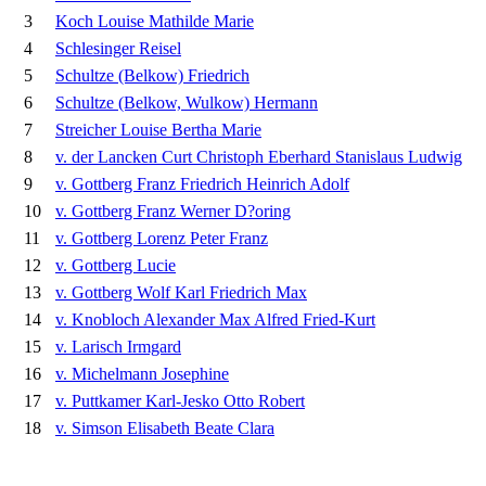
3
Koch Louise Mathilde Marie
4
Schlesinger Reisel
5
Schultze (Belkow) Friedrich
6
Schultze (Belkow, Wulkow) Hermann
7
Streicher Louise Bertha Marie
8
v. der Lancken Curt Christoph Eberhard Stanislaus Ludwig
9
v. Gottberg Franz Friedrich Heinrich Adolf
10
v. Gottberg Franz Werner D?oring
11
v. Gottberg Lorenz Peter Franz
12
v. Gottberg Lucie
13
v. Gottberg Wolf Karl Friedrich Max
14
v. Knobloch Alexander Max Alfred Fried-Kurt
15
v. Larisch Irmgard
16
v. Michelmann Josephine
17
v. Puttkamer Karl-Jesko Otto Robert
18
v. Simson Elisabeth Beate Clara