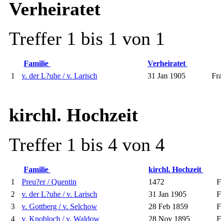
Verheiratet
Treffer 1 bis 1 von 1
Familie
Verheiratet
1
v. der L?uhe / v. Larisch
31 Jan 1905
Fr
kirchl. Hochzeit
Treffer 1 bis 4 von 4
Familie
kirchl. Hochzeit
1
Preu?er / Quentin
1472
F
2
v. der L?uhe / v. Larisch
31 Jan 1905
F
3
v. Gottberg / v. Selchow
28 Feb 1859
F
4
v. Knobloch / v. Waldow
28 Nov 1895
F