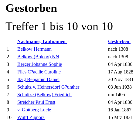
Gestorben
Treffer 1 bis 10 von 10
Nachname, Taufnamen
Gestorben
1
Belkow Hermann
nach 1308
2
Belkow (Bolcov) NN
nach 1308
3
Berger Johanne Sophie
04 Apr 1836
4
Flies C?acilie Caroline
17 Aug 1828
5
Itzig Benjamin Daniel
30 Nov 1831
6
Schultz v. Heinersdorf G?unther
03 Jun 1938
7
Schultze (Belkow) Friedrich
um 1405
8
Streicher Paul Ernst
04 Apr 1836
9
v. Gottberg Lucie
16 Jan 1867
10
Wulff Zippora
15 Mrz 1831