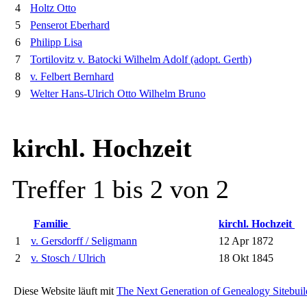
4
Holtz Otto
5
Penserot Eberhard
6
Philipp Lisa
7
Tortilovitz v. Batocki Wilhelm Adolf (adopt. Gerth)
8
v. Felbert Bernhard
9
Welter Hans-Ulrich Otto Wilhelm Bruno
kirchl. Hochzeit
Treffer 1 bis 2 von 2
Familie
kirchl. Hochzeit
1
v. Gersdorff / Seligmann
12 Apr 1872
2
v. Stosch / Ulrich
18 Okt 1845
Diese Website läuft mit
The Next Generation of Genealogy Sitebuil