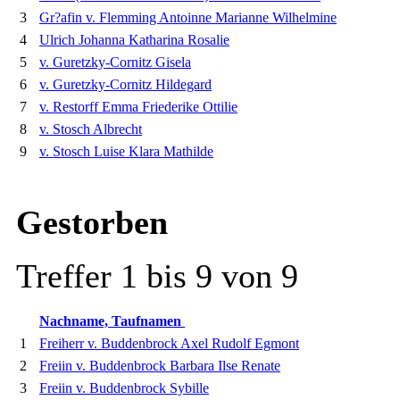
3
Gr?afin v. Flemming Antoinne Marianne Wilhelmine
4
Ulrich Johanna Katharina Rosalie
5
v. Guretzky-Cornitz Gisela
6
v. Guretzky-Cornitz Hildegard
7
v. Restorff Emma Friederike Ottilie
8
v. Stosch Albrecht
9
v. Stosch Luise Klara Mathilde
Gestorben
Treffer 1 bis 9 von 9
Nachname, Taufnamen
1
Freiherr v. Buddenbrock Axel Rudolf Egmont
2
Freiin v. Buddenbrock Barbara Ilse Renate
3
Freiin v. Buddenbrock Sybille