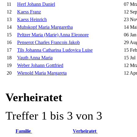
11
Herf Johann Daniel
07 Mrz
12
Kaess Franz
12 Sep
13
Kaess Heinrich
23 No
14
Muhskopf Maria Margaretha
14 Mai
15
Peltzer Maria (Marie) Anna Eleonore
06 Jan
16
Penserot Charles Francois Jakob
29 Au
17
Tils Johanna Catharina Ludovica Luise
15 Feb
18
Vauth Anna Maria
15 Jul
19
Weber Johann Gottfried
12 Mrz
20
Wienold Maria Margareta
12 Apr
Verheiratet
Treffer 1 bis 3 von 3
Familie
Verheiratet