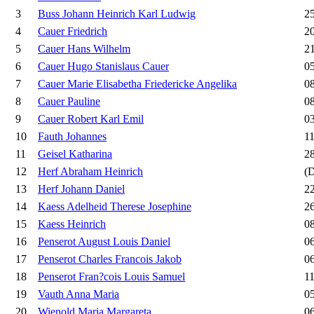
3
Buss Johann Heinrich Karl Ludwig
25
4
Cauer Friedrich
20
5
Cauer Hans Wilhelm
21
6
Cauer Hugo Stanislaus Cauer
05
7
Cauer Marie Elisabetha Friedericke Angelika
08
8
Cauer Pauline
08
9
Cauer Robert Karl Emil
03
10
Fauth Johannes
11
11
Geisel Katharina
28
12
Herf Abraham Heinrich
(D
13
Herf Johann Daniel
22
14
Kaess Adelheid Therese Josephine
26
15
Kaess Heinrich
08
16
Penserot August Louis Daniel
06
17
Penserot Charles Francois Jakob
06
18
Penserot Fran?cois Louis Samuel
11
19
Vauth Anna Maria
05
20
Wienold Maria Margareta
06