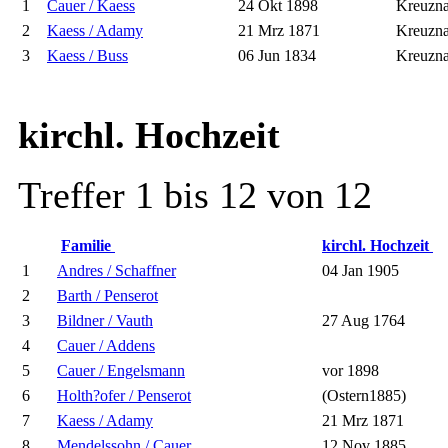
1
Cauer / Kaess
24 Okt 1898
Kreuzn
2
Kaess / Adamy
21 Mrz 1871
Kreuzn
3
Kaess / Buss
06 Jun 1834
Kreuzn
kirchl. Hochzeit
Treffer 1 bis 12 von 12
Familie
kirchl. Hochzeit
1
Andres / Schaffner
04 Jan 1905
2
Barth / Penserot
3
Bildner / Vauth
27 Aug 1764
4
Cauer / Addens
5
Cauer / Engelsmann
vor 1898
6
Holth?ofer / Penserot
(Ostern1885)
7
Kaess / Adamy
21 Mrz 1871
8
Mendelssohn / Cauer
12 Nov 1885