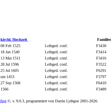
kirchl. Hochzeit
Familie
08 Feb 1525
Leibged. conf.
F3430
18 Jan 1540
Leibged. conf.
F3414
13 Mai 1511
Leibged. conf.
F3416
28 Jul 1596
Leibged. conf.
F3522
25 Jul 1605
Leibged. conf.
F6291
um 1453
Leibged. conf.
F3797
27 Sep 1568
Leibged. conf.
F6410
1566
Leibged. conf.
F3489
ding
©, v. 9.0.3, programmiert von Darrin Lythgoe 2001-2026.