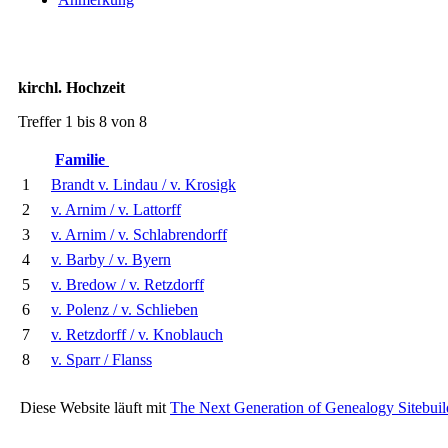
kirchl. Hochzeit
Treffer 1 bis 8 von 8
Familie
1
Brandt v. Lindau / v. Krosigk
2
v. Arnim / v. Lattorff
3
v. Arnim / v. Schlabrendorff
4
v. Barby / v. Byern
5
v. Bredow / v. Retzdorff
6
v. Polenz / v. Schlieben
7
v. Retzdorff / v. Knoblauch
8
v. Sparr / Flanss
Diese Website läuft mit
The Next Generation of Genealogy Sitebuil