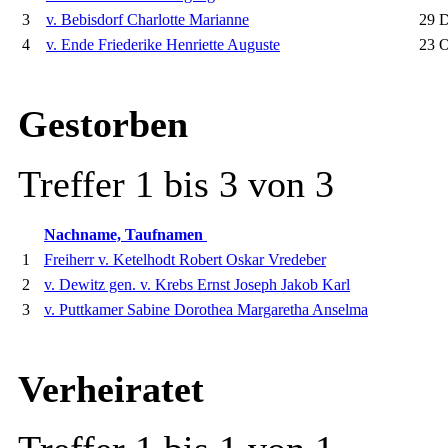
3
v. Bebisdorf Charlotte Marianne
29 D
4
v. Ende Friederike Henriette Auguste
23 O
Gestorben
Treffer 1 bis 3 von 3
Nachname, Taufnamen
1
Freiherr v. Ketelhodt Robert Oskar Vredeber
2
v. Dewitz gen. v. Krebs Ernst Joseph Jakob Karl
3
v. Puttkamer Sabine Dorothea Margaretha Anselma
Verheiratet