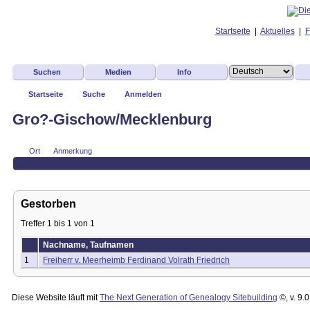
Startseite
|
Aktuelles
|
F
Suchen
Medien
Info
Startseite
Suche
Anmelden
Gro?-Gischow/Mecklenburg
Ort
Anmerkung
Gestorben
Treffer 1 bis 1 von 1
Nachname, Taufnamen
1
Freiherr v. Meerheimb Ferdinand Volrath Friedrich
Diese Website läuft mit
The Next Generation of Genealogy Sitebuilding
©, v. 9.