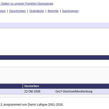
otos
|
Geschichten
|
Grabsteine
|
Berichte
|
Nachnamen
Gestorben
22 Okt 1836
Gro?-Gischow/Mecklenburg
0.3, programmiert von Darrin Lythgoe 2001-2026.