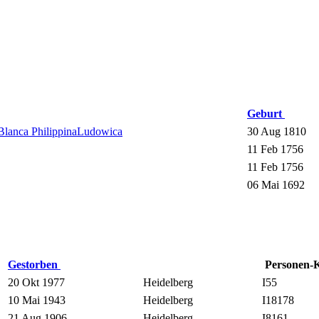
Geburt
 Blanca PhilippinaLudowica
30 Aug 1810
11 Feb 1756
11 Feb 1756
06 Mai 1692
Gestorben
Personen-
20 Okt 1977
Heidelberg
I55
10 Mai 1943
Heidelberg
I18178
21 Aug 1906
Heidelberg
I8161