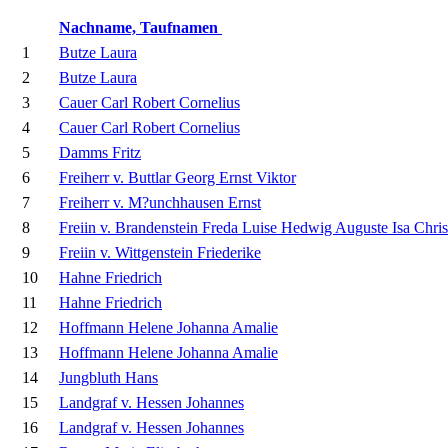
Nachname, Taufnamen
1
Butze Laura
2
Butze Laura
3
Cauer Carl Robert Cornelius
4
Cauer Carl Robert Cornelius
5
Damms Fritz
6
Freiherr v. Buttlar Georg Ernst Viktor
7
Freiherr v. M?unchhausen Ernst
8
Freiin v. Brandenstein Freda Luise Hedwig Auguste Isa Chris
9
Freiin v. Wittgenstein Friederike
10
Hahne Friedrich
11
Hahne Friedrich
12
Hoffmann Helene Johanna Amalie
13
Hoffmann Helene Johanna Amalie
14
Jungbluth Hans
15
Landgraf v. Hessen Johannes
16
Landgraf v. Hessen Johannes