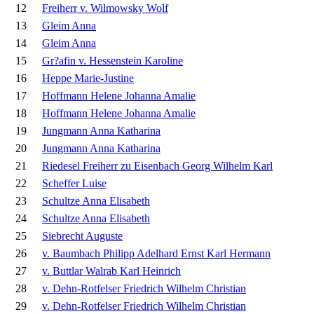
12
Freiherr v. Wilmowsky Wolf
13
Gleim Anna
14
Gleim Anna
15
Gr?afin v. Hessenstein Karoline
16
Heppe Marie-Justine
17
Hoffmann Helene Johanna Amalie
18
Hoffmann Helene Johanna Amalie
19
Jungmann Anna Katharina
20
Jungmann Anna Katharina
21
Riedesel Freiherr zu Eisenbach Georg Wilhelm Karl
22
Scheffer Luise
23
Schultze Anna Elisabeth
24
Schultze Anna Elisabeth
25
Siebrecht Auguste
26
v. Baumbach Philipp Adelhard Ernst Karl Hermann
27
v. Buttlar Walrab Karl Heinrich
28
v. Dehn-Rotfelser Friedrich Wilhelm Christian
29
v. Dehn-Rotfelser Friedrich Wilhelm Christian