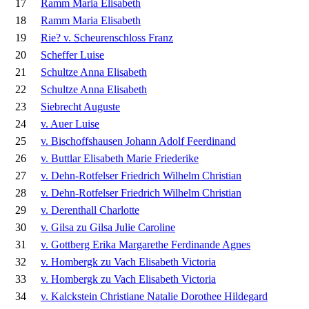
17
Ramm Maria Elisabeth
18
Ramm Maria Elisabeth
19
Rie? v. Scheurenschloss Franz
20
Scheffer Luise
21
Schultze Anna Elisabeth
22
Schultze Anna Elisabeth
23
Siebrecht Auguste
24
v. Auer Luise
25
v. Bischoffshausen Johann Adolf Feerdinand
26
v. Buttlar Elisabeth Marie Friederike
27
v. Dehn-Rotfelser Friedrich Wilhelm Christian
28
v. Dehn-Rotfelser Friedrich Wilhelm Christian
29
v. Derenthall Charlotte
30
v. Gilsa zu Gilsa Julie Caroline
31
v. Gottberg Erika Margarethe Ferdinande Agnes
32
v. Hombergk zu Vach Elisabeth Victoria
33
v. Hombergk zu Vach Elisabeth Victoria
34
v. Kalckstein Christiane Natalie Dorothee Hildegard