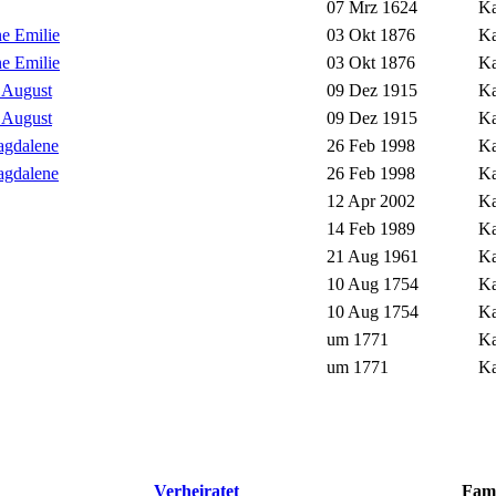
07 Mrz 1624
Ka
e Emilie
03 Okt 1876
Ka
e Emilie
03 Okt 1876
Ka
 August
09 Dez 1915
Ka
 August
09 Dez 1915
Ka
agdalene
26 Feb 1998
Ka
agdalene
26 Feb 1998
Ka
12 Apr 2002
Ka
14 Feb 1989
Ka
21 Aug 1961
Ka
10 Aug 1754
Ka
10 Aug 1754
Ka
um 1771
Ka
um 1771
Ka
Verheiratet
Fam