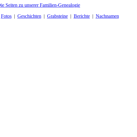
|
Fotos
|
Geschichten
|
Grabsteine
|
Berichte
|
Nachnamen