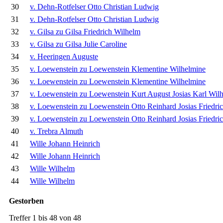
30
v. Dehn-Rotfelser Otto Christian Ludwig
31
v. Dehn-Rotfelser Otto Christian Ludwig
32
v. Gilsa zu Gilsa Friedrich Wilhelm
33
v. Gilsa zu Gilsa Julie Caroline
34
v. Heeringen Auguste
35
v. Loewenstein zu Loewenstein Klementine Wilhelmine
36
v. Loewenstein zu Loewenstein Klementine Wilhelmine
37
v. Loewenstein zu Loewenstein Kurt August Josias Karl Wil
38
v. Loewenstein zu Loewenstein Otto Reinhard Josias Friedri
39
v. Loewenstein zu Loewenstein Otto Reinhard Josias Friedri
40
v. Trebra Almuth
41
Wille Johann Heinrich
42
Wille Johann Heinrich
43
Wille Wilhelm
44
Wille Wilhelm
Gestorben
Treffer 1 bis 48 von 48