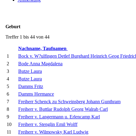
Geburt
Treffer 1 bis 44 von 44
Nachname, Taufnamen
1
Bock v. W?ulfingen Detlef Burghard Heinrich Geog Friedric
2
Bode Anna Magdalena
3
Butze Laura
4
Butze Laura
5
Damms Fritz
6
Damms Hermance
7
Freiherr Schenck zu Schweinsberg Johann Gunthram
8
Freiherr v. Buttlar Rudolph Georg Walrab Carl
9
Freiherr v. Langermann u. Erlencamp Karl
10
Freiherr v. Stenglin Emil Wolff
11
Freiherr v. Wilmowsky Karl Ludwig