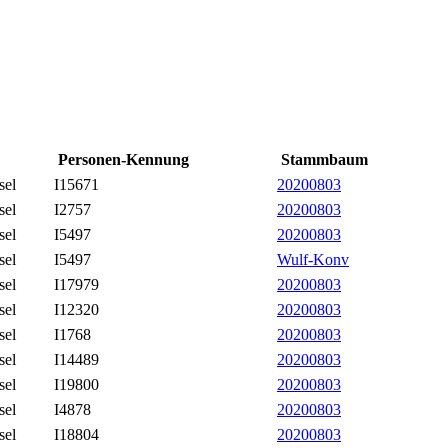
Personen-Kennung
Stammbaum
sel
I15671
20200803
sel
I2757
20200803
sel
I5497
20200803
sel
I5497
Wulf-Konv
sel
I17979
20200803
sel
I12320
20200803
sel
I1768
20200803
sel
I14489
20200803
sel
I19800
20200803
sel
I4878
20200803
sel
I18804
20200803