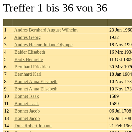
Treffer 1 bis 36 von 36
Nachname, Taufnamen
Gestorben
1
Andres Bernhard August Wilhelm
23 Jun 196
2
Andres Georg
1932
3
Andres Helene Juliane Olympe
18 Nov 199
4
Balder Elisabeth
16 Mrz 193
5
Bartz Henriette
11 Okt 180
6
Bernhard Friedrich
30 Mrz 197
7
Bernhard Karl
18 Jan 1904
8
Bonnet Anna Elisabeth
10 Nov 173
9
Bonnet Anna Elisabeth
10 Nov 173
10
Bonnet Isaak
1589
11
Bonnet Isaak
1589
12
Bonnet Jacob
06 Jul 1708
13
Bonnet Jacob
06 Jul 1708
14
Duis Robert Johann
21 Feb 196