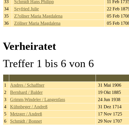
33
Schmidt Hans Philipp
11 Feb 173
34
Seyfried Julie
22 Feb 187
35
Z?ollner Maria Magdalena
05 Feb 170
36
Zöllner Maria Magdalena
05 Feb 170
Verheiratet
Treffer 1 bis 6 von 6
Familie
Verheiratet
1
Andres / Schaffner
31 Mai 1906
2
Bernhard / Balder
19 Okt 1885
3
Grimm-Windeler / Langenfass
24 Jun 1938
4
Kühnbeger / Andreß
31 Dez 1714
5
Metzger / Andreß
17 Nov 1725
6
Schmidt / Bonnet
29 Nov 1707