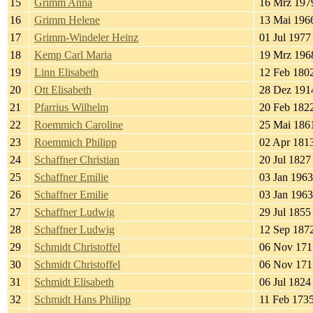
15
Grimm Anna
16 Mrz 197
16
Grimm Helene
13 Mai 196
17
Grimm-Windeler Heinz
01 Jul 1977
18
Kemp Carl Maria
19 Mrz 196
19
Linn Elisabeth
12 Feb 180
20
Ott Elisabeth
28 Dez 191
21
Pfarrius Wilhelm
20 Feb 182
22
Roemmich Caroline
25 Mai 186
23
Roemmich Philipp
02 Apr 181
24
Schaffner Christian
20 Jul 1827
25
Schaffner Emilie
03 Jan 1963
26
Schaffner Emilie
03 Jan 1963
27
Schaffner Ludwig
29 Jul 1855
28
Schaffner Ludwig
12 Sep 187
29
Schmidt Christoffel
06 Nov 171
30
Schmidt Christoffel
06 Nov 171
31
Schmidt Elisabeth
06 Jul 1824
32
Schmidt Hans Philipp
11 Feb 173