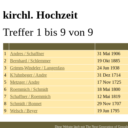
kirchl. Hochzeit
Treffer 1 bis 9 von 9
Familie
kirchl. Hochzei
1
Andres / Schaffner
31 Mai 1906
2
Bernhard / Schlemmer
19 Okt 1885
3
Grimm-Windeler / Langenfass
24 Jun 1938
4
K?uhnbeger / Andre
31 Dez 1714
5
Metzger / Andre
17 Nov 1725
6
Roemmich / Schmidt
18 Mai 1800
7
Schaffner / Roemmich
12 Mai 1819
8
Schmidt / Bonnet
29 Nov 1707
9
Welsch / Beyer
19 Jun 1795
Diese Website läuft mit
The Next Generation of Genealo