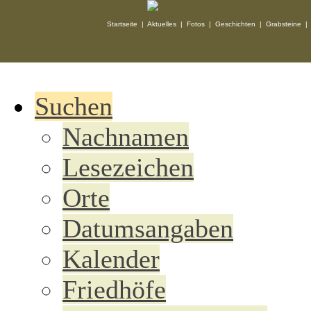
Startseite
|
Aktuelles
|
Fotos
|
Geschichten
|
Grabsteine
Suchen
Nachnamen
Lesezeichen
Orte
Datumsangaben
Kalender
Friedhöfe