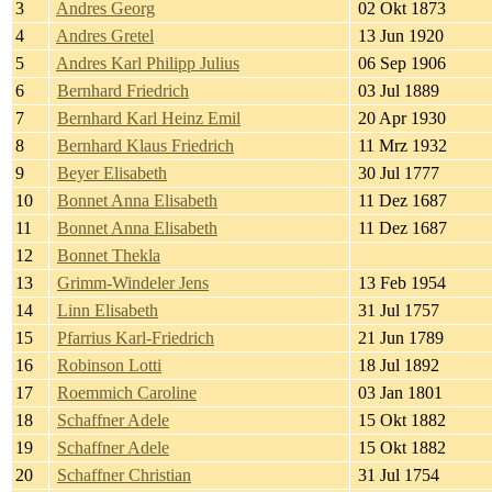
3
Andres Georg
02 Okt 1873
4
Andres Gretel
13 Jun 1920
5
Andres Karl Philipp Julius
06 Sep 1906
6
Bernhard Friedrich
03 Jul 1889
7
Bernhard Karl Heinz Emil
20 Apr 1930
8
Bernhard Klaus Friedrich
11 Mrz 1932
9
Beyer Elisabeth
30 Jul 1777
10
Bonnet Anna Elisabeth
11 Dez 1687
11
Bonnet Anna Elisabeth
11 Dez 1687
12
Bonnet Thekla
13
Grimm-Windeler Jens
13 Feb 1954
14
Linn Elisabeth
31 Jul 1757
15
Pfarrius Karl-Friedrich
21 Jun 1789
16
Robinson Lotti
18 Jul 1892
17
Roemmich Caroline
03 Jan 1801
18
Schaffner Adele
15 Okt 1882
19
Schaffner Adele
15 Okt 1882
20
Schaffner Christian
31 Jul 1754