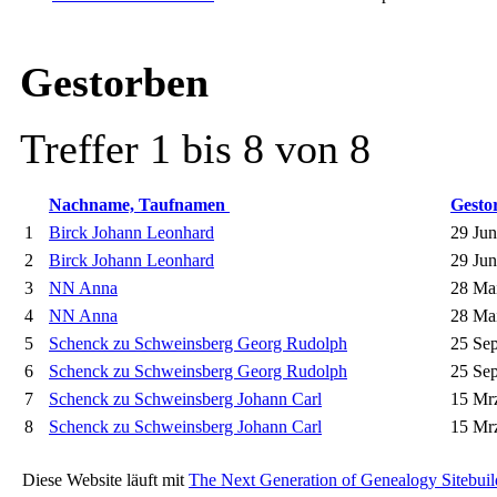
Gestorben
Treffer 1 bis 8 von 8
Nachname, Taufnamen
Gesto
1
Birck Johann Leonhard
29 Jun
2
Birck Johann Leonhard
29 Jun
3
NN Anna
28 Ma
4
NN Anna
28 Ma
5
Schenck zu Schweinsberg Georg Rudolph
25 Sep
6
Schenck zu Schweinsberg Georg Rudolph
25 Sep
7
Schenck zu Schweinsberg Johann Carl
15 Mr
8
Schenck zu Schweinsberg Johann Carl
15 Mr
Diese Website läuft mit
The Next Generation of Genealogy Sitebuil