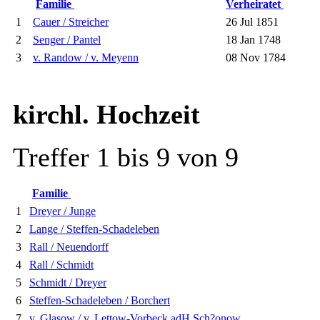
Familie
Verheiratet
1
Cauer / Streicher
26 Jul 1851
2
Senger / Pantel
18 Jan 1748
3
v. Randow / v. Meyenn
08 Nov 1784
kirchl. Hochzeit
Treffer 1 bis 9 von 9
Familie
1
Dreyer / Junge
2
Lange / Steffen-Schadeleben
3
Rall / Neuendorff
4
Rall / Schmidt
5
Schmidt / Dreyer
6
Steffen-Schadeleben / Borchert
7
v. Glasow / v. Lettow-Vorbeck adH Sch?onow