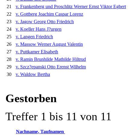
21
v. Frankenberg und Proschlitz Werner Ernst Viktor Egbert
22
v. Gottberg Joachim Caspar Lorenz
23
v. Jagow Georg Otto Friedrich
24
v. Koeller Hans J?urgen
25
v. Langen Friedrich
26
v. Massow Werner August Valentin
27
v. Puttkamer Elisabeth
28
v. Ramin Brunhilde Mathilde Hiltrud
29
v. Szcz?epanski Otto Erenst Wilhelm
30
v. Waldow Bertha
Gestorben
Treffer 1 bis 11 von 11
Nachname, Taufnamen