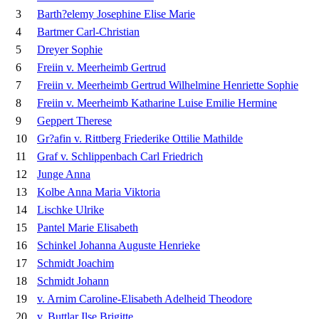
3
Barth?elemy Josephine Elise Marie
4
Bartmer Carl-Christian
5
Dreyer Sophie
6
Freiin v. Meerheimb Gertrud
7
Freiin v. Meerheimb Gertrud Wilhelmine Henriette Sophie
8
Freiin v. Meerheimb Katharine Luise Emilie Hermine
9
Geppert Therese
10
Gr?afin v. Rittberg Friederike Ottilie Mathilde
11
Graf v. Schlippenbach Carl Friedrich
12
Junge Anna
13
Kolbe Anna Maria Viktoria
14
Lischke Ulrike
15
Pantel Marie Elisabeth
16
Schinkel Johanna Auguste Henrieke
17
Schmidt Joachim
18
Schmidt Johann
19
v. Arnim Caroline-Elisabeth Adelheid Theodore
20
v. Buttlar Ilse Brigitte