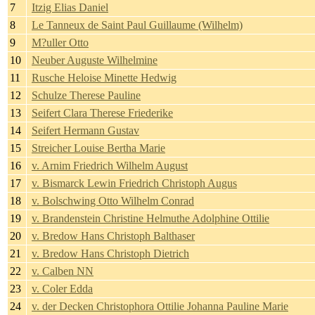
7
Itzig Elias Daniel
8
Le Tanneux de Saint Paul Guillaume (Wilhelm)
9
M?uller Otto
10
Neuber Auguste Wilhelmine
11
Rusche Heloise Minette Hedwig
12
Schulze Therese Pauline
13
Seifert Clara Therese Friederike
14
Seifert Hermann Gustav
15
Streicher Louise Bertha Marie
16
v. Arnim Friedrich Wilhelm August
17
v. Bismarck Lewin Friedrich Christoph Augus
18
v. Bolschwing Otto Wilhelm Conrad
19
v. Brandenstein Christine Helmuthe Adolphine Ottilie
20
v. Bredow Hans Christoph Balthaser
21
v. Bredow Hans Christoph Dietrich
22
v. Calben NN
23
v. Coler Edda
24
v. der Decken Christophora Ottilie Johanna Pauline Marie