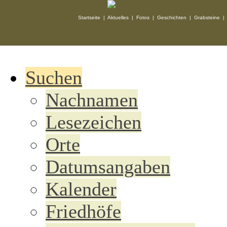
Startseite
|
Aktuelles
|
Fotos
|
Geschichten
|
Grabsteine
Suchen
Nachnamen
Lesezeichen
Orte
Datumsangaben
Kalender
Friedhöfe