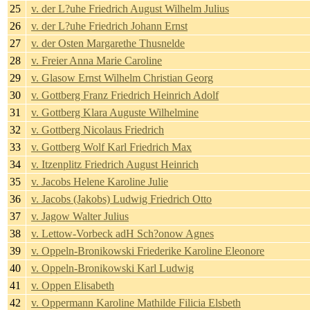
25
v. der L?uhe Friedrich August Wilhelm Julius
26
v. der L?uhe Friedrich Johann Ernst
27
v. der Osten Margarethe Thusnelde
28
v. Freier Anna Marie Caroline
29
v. Glasow Ernst Wilhelm Christian Georg
30
v. Gottberg Franz Friedrich Heinrich Adolf
31
v. Gottberg Klara Auguste Wilhelmine
32
v. Gottberg Nicolaus Friedrich
33
v. Gottberg Wolf Karl Friedrich Max
34
v. Itzenplitz Friedrich August Heinrich
35
v. Jacobs Helene Karoline Julie
36
v. Jacobs (Jakobs) Ludwig Friedrich Otto
37
v. Jagow Walter Julius
38
v. Lettow-Vorbeck adH Sch?onow Agnes
39
v. Oppeln-Bronikowski Friederike Karoline Eleonore
40
v. Oppeln-Bronikowski Karl Ludwig
41
v. Oppen Elisabeth
42
v. Oppermann Karoline Mathilde Filicia Elsbeth