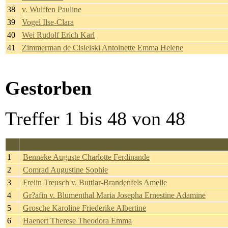
38
v. Wulffen Pauline
39
Vogel Ilse-Clara
40
Wei Rudolf Erich Karl
41
Zimmerman de Cisielski Antoinette Emma Helene
Gestorben
Treffer 1 bis 48 von 48
Nachname, Taufnamen
1
Benneke Auguste Charlotte Ferdinande
2
Comrad Augustine Sophie
3
Freiin Treusch v. Buttlar-Brandenfels Amelie
4
Gr?afin v. Blumenthal Maria Josepha Ernestine Adamine
5
Grosche Karoline Friederike Albertine
6
Haenert Therese Theodora Emma