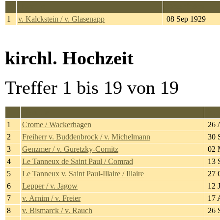
Familie
Geschieden
1
v. Kalckstein / v. Glasenapp
08 Sep 1929
kirchl. Hochzeit
Treffer 1 bis 19 von 19
Familie
kir
1
Crome / Wackerhagen
26 
2
Freiherr v. Buddenbrock / v. Michelmann
30 
3
Genzmer / v. Guretzky-Cornitz
02 
4
Le Tanneux de Saint Paul / Comrad
13 
5
Le Tanneux v. Saint Paul-Illaire / Illaire
27 
6
Lepper / v. Jagow
12 
7
v. Arnim / v. Freier
17 
8
v. Bismarck / v. Rauch
26 