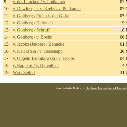
9
v. der Lancken / v. Puttkamer
07 
10
v. Dewitz gen. v. Krebs / v. Puttkamer
05 
11
v. Gottberg / Freiin v. der Goltz
05 
12
v. Gottberg / Hattwich
19 
13
v. Gottberg / Schruff
18 
14
v. Gottberg / v. Boehn
06 
15
v. Jacobs (Jakobs) / Benneke
01 
16
v. Kalckstein / v. Glasenapp
30 
17
v. Oppeln-Bronikowski / v. Jacobs
04 J
18
v. Rappard / v. Derenthall
14 
19
Wei / Seifert
31 
Diese Website läuft mit
The Next Generation of Genealo