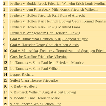
2
Freiherr v. Buddenbrock Friedrich Wilhelm Erich Louis Ferdin
3
Freiherr v. dem Knesebeck-Milendonck Friedrich Wilhelm
4
Freiherr v. Hollen Friedrich Karl Konrad Albrecht
5
Freiherr v. Hollen Karl Heinrich Ludwig Georg Konrad Reinha
6
Freiherr v. Hollen Karl-Ludwig Manfred Franz
7
Freiherr v. Wangenheim Carl Heinrich Ludwig
8
Graf v. Blumenthal Heinrich (VIII) Leopold August
9
Graf v. Haeseler Georg Gottlieb Albert Alexis
10
Graf v. Matuschka, Freiherr v. Toppolczan und Spaetgen Fried
11
Grosche Karoline Friederike Albertine
12
Le Tanneux v. Saint Paul Jean Fr?ederic Maurice
13
Le Tanneux v. Saint Paul Wilhelm
14
Lepper Richard
15
Seifert Clara Therese Friederike
16
v. Barby Adalbert
17
v. Bismarck Wilhelm August Albert Ludwig
18
v. Boddien Anna Henriette Marie
19
v. der Lancken Wolf Dietrich Otto