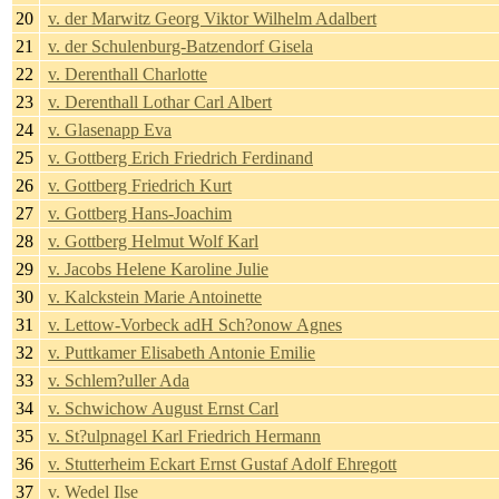
20
v. der Marwitz Georg Viktor Wilhelm Adalbert
21
v. der Schulenburg-Batzendorf Gisela
22
v. Derenthall Charlotte
23
v. Derenthall Lothar Carl Albert
24
v. Glasenapp Eva
25
v. Gottberg Erich Friedrich Ferdinand
26
v. Gottberg Friedrich Kurt
27
v. Gottberg Hans-Joachim
28
v. Gottberg Helmut Wolf Karl
29
v. Jacobs Helene Karoline Julie
30
v. Kalckstein Marie Antoinette
31
v. Lettow-Vorbeck adH Sch?onow Agnes
32
v. Puttkamer Elisabeth Antonie Emilie
33
v. Schlem?uller Ada
34
v. Schwichow August Ernst Carl
35
v. St?ulpnagel Karl Friedrich Hermann
36
v. Stutterheim Eckart Ernst Gustaf Adolf Ehregott
37
v. Wedel Ilse