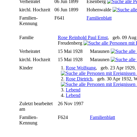
Verheiratet
06 Jun 1899
Eisenberg
kirchl. Hochzeit
06 Jun 1899
Hohenwalde
Familien-
F641
Familienblatt
Kennung
Familie
Rose Reinhold Paul Ernst
, geb. 09 Aug 
Freudenberg
Verheiratet
15 Mai 1928
Maraunen
kirchl. Hochzeit
15 Mai 1928
Maraunen
Kinder
1.
Rose Wolfgang
, geb. 23 Apr 1929,
2.
Rose Dietrich
, geb. 30 Apr 1932, W
3.
Lebend
4.
Lebend
Zuletzt bearbeitet
26 Nov 1997
am
Familien-
F624
Familienblatt
Kennung