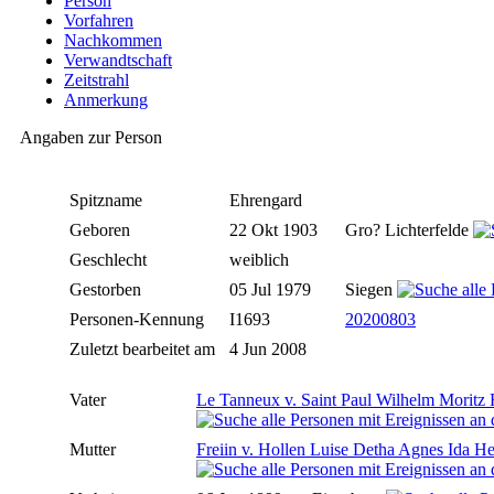
Person
Vorfahren
Nachkommen
Verwandtschaft
Zeitstrahl
Anmerkung
Angaben zur Person
Spitzname
Ehrengard
Geboren
22 Okt 1903
Gro? Lichterfelde
Geschlecht
weiblich
Gestorben
05 Jul 1979
Siegen
Personen-Kennung
I1693
20200803
Zuletzt bearbeitet am
4 Jun 2008
Vater
Le Tanneux v. Saint Paul Wilhelm Moritz 
Mutter
Freiin v. Hollen Luise Detha Agnes Ida He